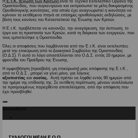
Η
Ε.τ.Κ. (Ενωση των Κριτών)
είναι το Τεχνικό Εκτελεστικό Όργανο της
Ομοσπονδίας, που συγκεντρώνει και εκπροσωπεί τα μέλη δοκιμασμένης
Ορνιθολογικής ικανότητας, στα οποία έχει αναγνωριστεί η ικανότητα να
κρίνουν τα εκτιθέμενα πτηνά σε επίσημες ορνιθολογικές εκδηλώσεις, με
βάση τους κανόνες του Καταστατικού της Ένωσης των Κριτών.
Η Ε.τ.Κ. προβλέπεται να κανονίζει, την αναγόρευση, την έκπτωση, το
έργο και τη προστασία των Κριτών, κατά τη διάρκεια των ενεργειών, που
τους εμπιστεύτηκε η Ομοσπονδία.
Όλες οι αποφάσεις που λαμβάνονται από την Ε.τ.Κ. είναι εκτελεστέες
μετά την επικύρωση από το Διοικητικό Συμβούλιο της Ομοσπονδίας
(Ο.Δ.Σ). Γι αυτό το λόγο αποστέλλονται στο Ο.Δ.Σ. εντός 10 ημερών, με
φροντίδα του Προέδρου της Ένωσης.
Η αμφισβήτηση (προσβολή -μη επικύρωση) μιας απόφασης της Ε.τ.Κ ,
από το Ο.Δ.Σ , μπορεί να γίνει μόνο, για λόγους
αξιοπιστίας
και
ουσίας.
Αυτή πρέπει να ληφθεί εντός 90 ημερών από
την ημέρα της επίδοσής της. Σε αντίθετη περίπτωση, μένουν αναλλοίωτα
τα προηγουμένως παραχθέντα αποτελέσματα, από την απόφαση που
έχει προσβληθεί.
Ακολουθήστε:
ΣΥΛΛΟΓΟΙ ΜΕΛΗ Ε.Ο.Ο