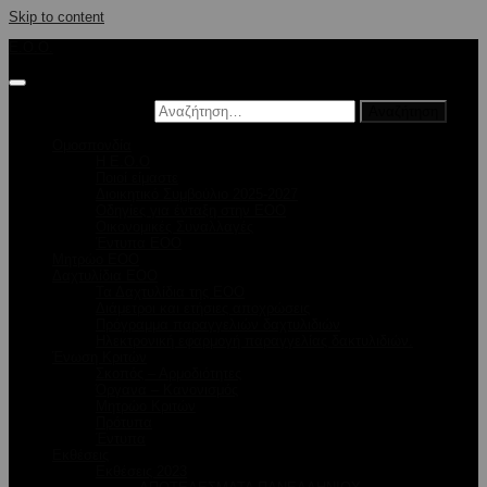
Skip to content
E.O.O.
Αναζήτηση για:
Ομοσπονδία
Η Ε.Ο.Ο
Ποιοί είμαστε
Διοικητικό Συμβούλιο 2025-2027
Οδηγίες για ένταξη στην ΕΟΟ
Οικονομικές Συναλλαγές
Έντυπα ΕΟΟ
Μητρώο ΕΟΟ
Δαχτυλίδια ΕΟΟ
Τα Δαχτυλίδια της ΕΟΟ
Διάμετροι και ετήσιες αποχρώσεις
Πρόγραμμα παραγγελιών δαχτυλιδιών
Ηλεκτρονική εφαρμογή παραγγελίας δακτυλιδιών.
Ένωση Κριτών
Σκοπός – Αρμοδιότητες
Όργανα – Κανονισμός
Μητρώο Κριτών
Πρότυπα
Έντυπα
Εκθέσεις
Εκθέσεις 2023