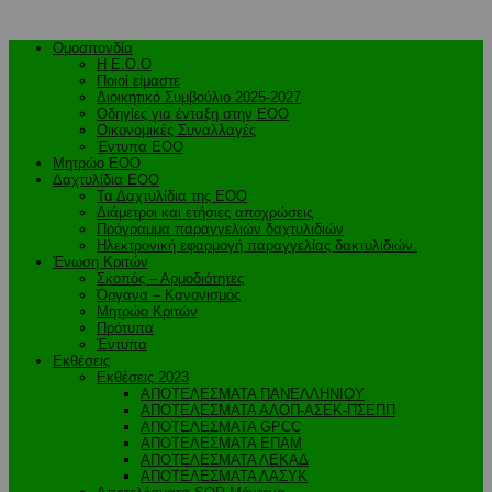
Ομοσπονδία
Η Ε.Ο.Ο
Ποιοί είμαστε
Διοικητικό Συμβούλιο 2025-2027
Οδηγίες για ένταξη στην ΕΟΟ
Οικονομικές Συναλλαγές
Έντυπα ΕΟΟ
Μητρώο ΕΟΟ
Δαχτυλίδια ΕΟΟ
Τα Δαχτυλίδια της ΕΟΟ
Διάμετροι και ετήσιες αποχρώσεις
Πρόγραμμα παραγγελιών δαχτυλιδιών
Ηλεκτρονική εφαρμογή παραγγελίας δακτυλιδιών.
Ένωση Κριτών
Σκοπός – Αρμοδιότητες
Όργανα – Κανονισμός
Μητρώο Κριτών
Πρότυπα
Έντυπα
Εκθέσεις
Εκθέσεις 2023
ΑΠΟΤΕΛΕΣΜΑΤΑ ΠΑΝΕΛΛΗΝΙΟΥ
ΑΠΟΤΕΛΕΣΜΑΤΑ ΑΛΟΠ-ΑΣΕΚ-ΠΣΕΠΠ
ΑΠΟΤΕΛΕΣΜΑΤΑ GPCC
ΑΠΟΤΕΛΕΣΜΑΤΑ ΕΠΑΜ
ΑΠΟΤΕΛΕΣΜΑΤΑ ΛΕΚΑΔ
ΑΠΟΤΕΛΕΣΜΑΤΑ ΛΑΣΥΚ