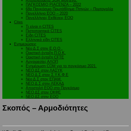
Αποτελέσματα SOR Μόντενα.
ΠΑΓΚΟΣΜΙΟ PIACENZA – 2022
68ο Παγκόσμιο Πρωτάθλημα Πτηνών – Πορτογαλία
Πανελλήνιο ΕΟΟ – 2020
Πανελλήνιες Εκθέσεις ΕΟΟ
Cites
Τι είναι η CITES
Πιστοποιητικά CITES
Είδη CITES
Ελληνικά είδη CITES
Ενημερώσεις
Νέο Δ.Σ στην Ε.Ο.Ο .
Oριστική ένταξη Π.Ο.Κ.
Οριστική ένταξη CFTE
Αρχαιρεσίες ΑΛΟΠ
Ενημέρωση COM για το παγκόσμιο 2021.
ΝΕΟ ΔΣ στον ΛΑΣΥΚ
ΝΕΟ Δ.Σ στον Σ.Υ.Κ.Φ.Ε
Νέο Δ.Σ στον ΕΠΑΜ.
ΝΕΟ Δ.Σ στην ΛΕΚΑΔ
Αποστολή ΕΟΟ στο Παγκόσμιο
ΝΕΟ ΔΣ στον ΟΚΦΕ
ΝΕΟ ΔΣ στην ΕΟΟ
Σκοπός – Αρμοδιότητες