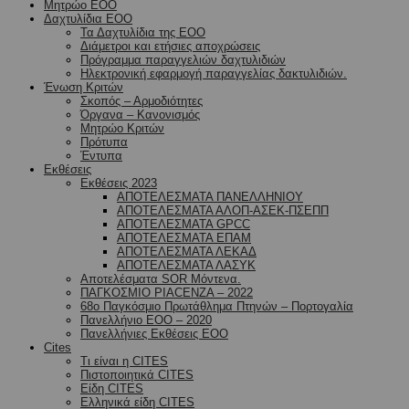
Μητρώο ΕΟΟ
Δαχτυλίδια ΕΟΟ
Τα Δαχτυλίδια της ΕΟΟ
Διάμετροι και ετήσιες αποχρώσεις
Πρόγραμμα παραγγελιών δαχτυλιδιών
Ηλεκτρονική εφαρμογή παραγγελίας δακτυλιδιών.
Ένωση Κριτών
Σκοπός – Αρμοδιότητες
Όργανα – Κανονισμός
Μητρώο Κριτών
Πρότυπα
Έντυπα
Εκθέσεις
Εκθέσεις 2023
ΑΠΟΤΕΛΕΣΜΑΤΑ ΠΑΝΕΛΛΗΝΙΟΥ
ΑΠΟΤΕΛΕΣΜΑΤΑ ΑΛΟΠ-ΑΣΕΚ-ΠΣΕΠΠ
ΑΠΟΤΕΛΕΣΜΑΤΑ GPCC
ΑΠΟΤΕΛΕΣΜΑΤΑ ΕΠΑΜ
ΑΠΟΤΕΛΕΣΜΑΤΑ ΛΕΚΑΔ
ΑΠΟΤΕΛΕΣΜΑΤΑ ΛΑΣΥΚ
Αποτελέσματα SOR Μόντενα.
ΠΑΓΚΟΣΜΙΟ PIACENZA – 2022
68ο Παγκόσμιο Πρωτάθλημα Πτηνών – Πορτογαλία
Πανελλήνιο ΕΟΟ – 2020
Πανελλήνιες Εκθέσεις ΕΟΟ
Cites
Τι είναι η CITES
Πιστοποιητικά CITES
Είδη CITES
Ελληνικά είδη CITES