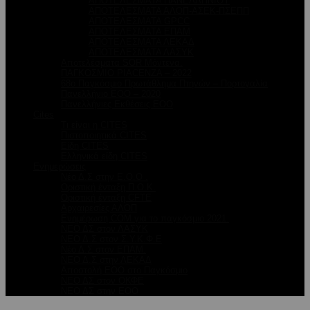
ΑΠΟΤΕΛΕΣΜΑΤΑ ΠΑΝΕΛΛΗΝΙΟΥ
ΑΠΟΤΕΛΕΣΜΑΤΑ ΑΛΟΠ-ΑΣΕΚ-ΠΣΕΠΠ
ΑΠΟΤΕΛΕΣΜΑΤΑ GPCC
ΑΠΟΤΕΛΕΣΜΑΤΑ ΕΠΑΜ
ΑΠΟΤΕΛΕΣΜΑΤΑ ΛΕΚΑΔ
ΑΠΟΤΕΛΕΣΜΑΤΑ ΛΑΣΥΚ
Αποτελέσματα SOR Μόντενα.
ΠΑΓΚΟΣΜΙΟ PIACENZA – 2022
68ο Παγκόσμιο Πρωτάθλημα Πτηνών – Πορτογαλία
Πανελλήνιο ΕΟΟ – 2020
Πανελλήνιες Εκθέσεις ΕΟΟ
Cites
Τι είναι η CITES
Πιστοποιητικά CITES
Είδη CITES
Ελληνικά είδη CITES
Ενημερώσεις
Νέο Δ.Σ στην Ε.Ο.Ο .
Oριστική ένταξη Π.Ο.Κ.
Οριστική ένταξη CFTE
Αρχαιρεσίες ΑΛΟΠ
Ενημέρωση COM για το παγκόσμιο 2021.
ΝΕΟ ΔΣ στον ΛΑΣΥΚ
ΝΕΟ Δ.Σ στον Σ.Υ.Κ.Φ.Ε
Νέο Δ.Σ στον ΕΠΑΜ.
ΝΕΟ Δ.Σ στην ΛΕΚΑΔ
Αποστολή ΕΟΟ στο Παγκόσμιο
ΝΕΟ ΔΣ στον ΟΚΦΕ
ΝΕΟ ΔΣ στην ΕΟΟ