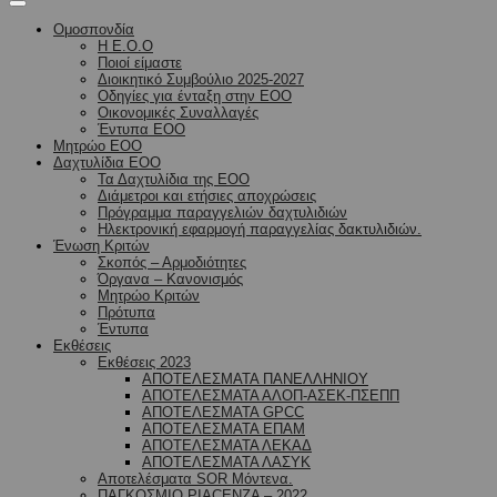
Ομοσπονδία
Η Ε.Ο.Ο
Ποιοί είμαστε
Διοικητικό Συμβούλιο 2025-2027
Οδηγίες για ένταξη στην ΕΟΟ
Οικονομικές Συναλλαγές
Έντυπα ΕΟΟ
Μητρώο ΕΟΟ
Δαχτυλίδια ΕΟΟ
Τα Δαχτυλίδια της ΕΟΟ
Διάμετροι και ετήσιες αποχρώσεις
Πρόγραμμα παραγγελιών δαχτυλιδιών
Ηλεκτρονική εφαρμογή παραγγελίας δακτυλιδιών.
Ένωση Κριτών
Σκοπός – Αρμοδιότητες
Όργανα – Κανονισμός
Μητρώο Κριτών
Πρότυπα
Έντυπα
Εκθέσεις
Εκθέσεις 2023
ΑΠΟΤΕΛΕΣΜΑΤΑ ΠΑΝΕΛΛΗΝΙΟΥ
ΑΠΟΤΕΛΕΣΜΑΤΑ ΑΛΟΠ-ΑΣΕΚ-ΠΣΕΠΠ
ΑΠΟΤΕΛΕΣΜΑΤΑ GPCC
ΑΠΟΤΕΛΕΣΜΑΤΑ ΕΠΑΜ
ΑΠΟΤΕΛΕΣΜΑΤΑ ΛΕΚΑΔ
ΑΠΟΤΕΛΕΣΜΑΤΑ ΛΑΣΥΚ
Αποτελέσματα SOR Μόντενα.
ΠΑΓΚΟΣΜΙΟ PIACENZA – 2022