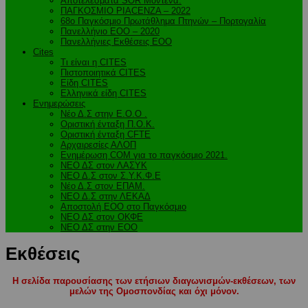
Αποτελέσματα SOR Μόντενα.
ΠΑΓΚΟΣΜΙΟ PIACENZA – 2022
68ο Παγκόσμιο Πρωτάθλημα Πτηνών – Πορτογαλία
Πανελλήνιο ΕΟΟ – 2020
Πανελλήνιες Εκθέσεις ΕΟΟ
Cites
Τι είναι η CITES
Πιστοποιητικά CITES
Είδη CITES
Ελληνικά είδη CITES
Ενημερώσεις
Νέο Δ.Σ στην Ε.Ο.Ο .
Oριστική ένταξη Π.Ο.Κ.
Οριστική ένταξη CFTE
Αρχαιρεσίες ΑΛΟΠ
Ενημέρωση COM για το παγκόσμιο 2021.
ΝΕΟ ΔΣ στον ΛΑΣΥΚ
ΝΕΟ Δ.Σ στον Σ.Υ.Κ.Φ.Ε
Νέο Δ.Σ στον ΕΠΑΜ.
ΝΕΟ Δ.Σ στην ΛΕΚΑΔ
Αποστολή ΕΟΟ στο Παγκόσμιο
ΝΕΟ ΔΣ στον ΟΚΦΕ
ΝΕΟ ΔΣ στην ΕΟΟ
Εκθέσεις
Η σελίδα παρουσίασης των ετήσιων διαγωνισμών-εκθέσεων, των
μελών της Ομοσπονδίας και όχι μόνον.