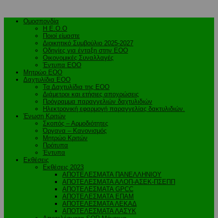
Ομοσπονδία
Η Ε.Ο.Ο
Ποιοί είμαστε
Διοικητικό Συμβούλιο 2025-2027
Οδηγίες για ένταξη στην ΕΟΟ
Οικονομικές Συναλλαγές
Έντυπα ΕΟΟ
Μητρώο ΕΟΟ
Δαχτυλίδια ΕΟΟ
Τα Δαχτυλίδια της ΕΟΟ
Διάμετροι και ετήσιες αποχρώσεις
Πρόγραμμα παραγγελιών δαχτυλιδιών
Ηλεκτρονική εφαρμογή παραγγελίας δακτυλιδιών.
Ένωση Κριτών
Σκοπός – Αρμοδιότητες
Όργανα – Κανονισμός
Μητρώο Κριτών
Πρότυπα
Έντυπα
Εκθέσεις
Εκθέσεις 2023
ΑΠΟΤΕΛΕΣΜΑΤΑ ΠΑΝΕΛΛΗΝΙΟΥ
ΑΠΟΤΕΛΕΣΜΑΤΑ ΑΛΟΠ-ΑΣΕΚ-ΠΣΕΠΠ
ΑΠΟΤΕΛΕΣΜΑΤΑ GPCC
ΑΠΟΤΕΛΕΣΜΑΤΑ ΕΠΑΜ
ΑΠΟΤΕΛΕΣΜΑΤΑ ΛΕΚΑΔ
ΑΠΟΤΕΛΕΣΜΑΤΑ ΛΑΣΥΚ