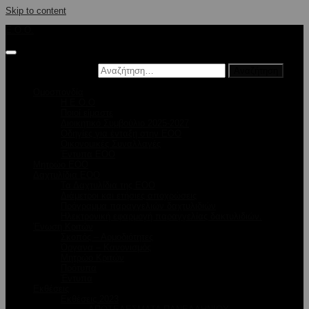
Skip to content
E.O.O.
Αναζήτηση για:
Ομοσπονδία
Η Ε.Ο.Ο
Ποιοί είμαστε
Διοικητικό Συμβούλιο 2025-2027
Οδηγίες για ένταξη στην ΕΟΟ
Οικονομικές Συναλλαγές
Έντυπα ΕΟΟ
Μητρώο ΕΟΟ
Δαχτυλίδια ΕΟΟ
Τα Δαχτυλίδια της ΕΟΟ
Διάμετροι και ετήσιες αποχρώσεις
Πρόγραμμα παραγγελιών δαχτυλιδιών
Ηλεκτρονική εφαρμογή παραγγελίας δακτυλιδιών.
Ένωση Κριτών
Σκοπός – Αρμοδιότητες
Όργανα – Κανονισμός
Μητρώο Κριτών
Πρότυπα
Έντυπα
Εκθέσεις
Εκθέσεις 2023