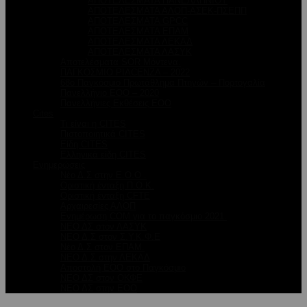
ΑΠΟΤΕΛΕΣΜΑΤΑ ΠΑΝΕΛΛΗΝΙΟΥ
ΑΠΟΤΕΛΕΣΜΑΤΑ ΑΛΟΠ-ΑΣΕΚ-ΠΣΕΠΠ
ΑΠΟΤΕΛΕΣΜΑΤΑ GPCC
ΑΠΟΤΕΛΕΣΜΑΤΑ ΕΠΑΜ
ΑΠΟΤΕΛΕΣΜΑΤΑ ΛΕΚΑΔ
ΑΠΟΤΕΛΕΣΜΑΤΑ ΛΑΣΥΚ
Αποτελέσματα SOR Μόντενα.
ΠΑΓΚΟΣΜΙΟ PIACENZA – 2022
68ο Παγκόσμιο Πρωτάθλημα Πτηνών – Πορτογαλία
Πανελλήνιο ΕΟΟ – 2020
Πανελλήνιες Εκθέσεις ΕΟΟ
Cites
Τι είναι η CITES
Πιστοποιητικά CITES
Είδη CITES
Ελληνικά είδη CITES
Ενημερώσεις
Νέο Δ.Σ στην Ε.Ο.Ο .
Oριστική ένταξη Π.Ο.Κ.
Οριστική ένταξη CFTE
Αρχαιρεσίες ΑΛΟΠ
Ενημέρωση COM για το παγκόσμιο 2021.
ΝΕΟ ΔΣ στον ΛΑΣΥΚ
ΝΕΟ Δ.Σ στον Σ.Υ.Κ.Φ.Ε
Νέο Δ.Σ στον ΕΠΑΜ.
ΝΕΟ Δ.Σ στην ΛΕΚΑΔ
Αποστολή ΕΟΟ στο Παγκόσμιο
ΝΕΟ ΔΣ στον ΟΚΦΕ
ΝΕΟ ΔΣ στην ΕΟΟ