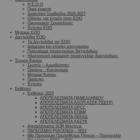
Η Ε.Ο.Ο
Ποιοί είμαστε
Διοικητικό Συμβούλιο 2025-2027
Οδηγίες για ένταξη στην ΕΟΟ
Οικονομικές Συναλλαγές
Έντυπα ΕΟΟ
Μητρώο ΕΟΟ
Δαχτυλίδια ΕΟΟ
Τα Δαχτυλίδια της ΕΟΟ
Διάμετροι και ετήσιες αποχρώσεις
Πρόγραμμα παραγγελιών δαχτυλιδιών
Ηλεκτρονική εφαρμογή παραγγελίας δακτυλιδιών.
Ένωση Κριτών
Σκοπός – Αρμοδιότητες
Όργανα – Κανονισμός
Μητρώο Κριτών
Πρότυπα
Έντυπα
Εκθέσεις
Εκθέσεις 2023
ΑΠΟΤΕΛΕΣΜΑΤΑ ΠΑΝΕΛΛΗΝΙΟΥ
ΑΠΟΤΕΛΕΣΜΑΤΑ ΑΛΟΠ-ΑΣΕΚ-ΠΣΕΠΠ
ΑΠΟΤΕΛΕΣΜΑΤΑ GPCC
ΑΠΟΤΕΛΕΣΜΑΤΑ ΕΠΑΜ
ΑΠΟΤΕΛΕΣΜΑΤΑ ΛΕΚΑΔ
ΑΠΟΤΕΛΕΣΜΑΤΑ ΛΑΣΥΚ
Αποτελέσματα SOR Μόντενα.
ΠΑΓΚΟΣΜΙΟ PIACENZA – 2022
68ο Παγκόσμιο Πρωτάθλημα Πτηνών – Πορτογαλία