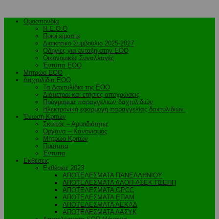
Ομοσπονδία
Η Ε.Ο.Ο
Ποιοί είμαστε
Διοικητικό Συμβούλιο 2025-2027
Οδηγίες για ένταξη στην ΕΟΟ
Οικονομικές Συναλλαγές
Έντυπα ΕΟΟ
Μητρώο ΕΟΟ
Δαχτυλίδια ΕΟΟ
Τα Δαχτυλίδια της ΕΟΟ
Διάμετροι και ετήσιες αποχρώσεις
Πρόγραμμα παραγγελιών δαχτυλιδιών
Ηλεκτρονική εφαρμογή παραγγελίας δακτυλιδιών.
Ένωση Κριτών
Σκοπός – Αρμοδιότητες
Όργανα – Κανονισμός
Μητρώο Κριτών
Πρότυπα
Έντυπα
Εκθέσεις
Εκθέσεις 2023
ΑΠΟΤΕΛΕΣΜΑΤΑ ΠΑΝΕΛΛΗΝΙΟΥ
ΑΠΟΤΕΛΕΣΜΑΤΑ ΑΛΟΠ-ΑΣΕΚ-ΠΣΕΠΠ
ΑΠΟΤΕΛΕΣΜΑΤΑ GPCC
ΑΠΟΤΕΛΕΣΜΑΤΑ ΕΠΑΜ
ΑΠΟΤΕΛΕΣΜΑΤΑ ΛΕΚΑΔ
ΑΠΟΤΕΛΕΣΜΑΤΑ ΛΑΣΥΚ