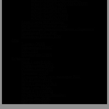
ΑΠΟΤΕΛΕΣΜΑΤΑ ΠΑΝΕΛΛΗΝΙΟΥ
ΑΠΟΤΕΛΕΣΜΑΤΑ ΑΛΟΠ-ΑΣΕΚ-ΠΣΕΠΠ
ΑΠΟΤΕΛΕΣΜΑΤΑ GPCC
ΑΠΟΤΕΛΕΣΜΑΤΑ ΕΠΑΜ
ΑΠΟΤΕΛΕΣΜΑΤΑ ΛΕΚΑΔ
ΑΠΟΤΕΛΕΣΜΑΤΑ ΛΑΣΥΚ
Αποτελέσματα SOR Μόντενα.
ΠΑΓΚΟΣΜΙΟ PIACENZA – 2022
68ο Παγκόσμιο Πρωτάθλημα Πτηνών – Πορτογαλία
Πανελλήνιο ΕΟΟ – 2020
Πανελλήνιες Εκθέσεις ΕΟΟ
Cites
Τι είναι η CITES
Πιστοποιητικά CITES
Είδη CITES
Ελληνικά είδη CITES
Ενημερώσεις
Νέο Δ.Σ στην Ε.Ο.Ο .
Oριστική ένταξη Π.Ο.Κ.
Οριστική ένταξη CFTE
Αρχαιρεσίες ΑΛΟΠ
Ενημέρωση COM για το παγκόσμιο 2021.
ΝΕΟ ΔΣ στον ΛΑΣΥΚ
ΝΕΟ Δ.Σ στον Σ.Υ.Κ.Φ.Ε
Νέο Δ.Σ στον ΕΠΑΜ.
ΝΕΟ Δ.Σ στην ΛΕΚΑΔ
Αποστολή ΕΟΟ στο Παγκόσμιο
ΝΕΟ ΔΣ στον ΟΚΦΕ
ΝΕΟ ΔΣ στην ΕΟΟ