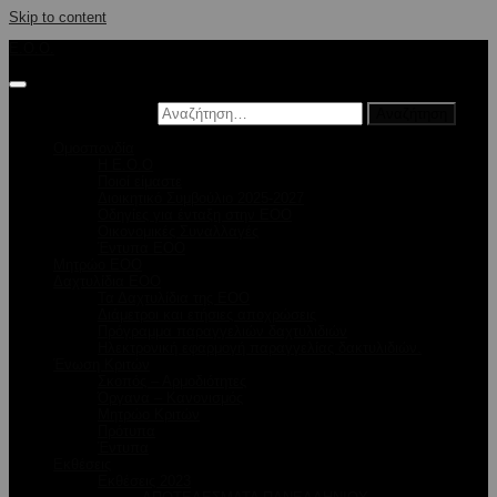
Skip to content
E.O.O.
Αναζήτηση για:
Ομοσπονδία
Η Ε.Ο.Ο
Ποιοί είμαστε
Διοικητικό Συμβούλιο 2025-2027
Οδηγίες για ένταξη στην ΕΟΟ
Οικονομικές Συναλλαγές
Έντυπα ΕΟΟ
Μητρώο ΕΟΟ
Δαχτυλίδια ΕΟΟ
Τα Δαχτυλίδια της ΕΟΟ
Διάμετροι και ετήσιες αποχρώσεις
Πρόγραμμα παραγγελιών δαχτυλιδιών
Ηλεκτρονική εφαρμογή παραγγελίας δακτυλιδιών.
Ένωση Κριτών
Σκοπός – Αρμοδιότητες
Όργανα – Κανονισμός
Μητρώο Κριτών
Πρότυπα
Έντυπα
Εκθέσεις
Εκθέσεις 2023