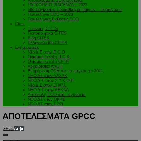
Αποτελέσματα SOR Μόντενα.
ΠΑΓΚΟΣΜΙΟ PIACENZA – 2022
68ο Παγκόσμιο Πρωτάθλημα Πτηνών – Πορτογαλία
Πανελλήνιο ΕΟΟ – 2020
Πανελλήνιες Εκθέσεις ΕΟΟ
Cites
Τι είναι η CITES
Πιστοποιητικά CITES
Είδη CITES
Ελληνικά είδη CITES
Ενημερώσεις
Νέο Δ.Σ στην Ε.Ο.Ο .
Oριστική ένταξη Π.Ο.Κ.
Οριστική ένταξη CFTE
Αρχαιρεσίες ΑΛΟΠ
Ενημέρωση COM για το παγκόσμιο 2021.
ΝΕΟ ΔΣ στον ΛΑΣΥΚ
ΝΕΟ Δ.Σ στον Σ.Υ.Κ.Φ.Ε
Νέο Δ.Σ στον ΕΠΑΜ.
ΝΕΟ Δ.Σ στην ΛΕΚΑΔ
Αποστολή ΕΟΟ στο Παγκόσμιο
ΝΕΟ ΔΣ στον ΟΚΦΕ
ΝΕΟ ΔΣ στην ΕΟΟ
ΑΠΟΤΕΛΕΣΜΑΤΑ GPCC
GPCC
Λήψη